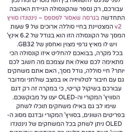
לפני שניגש להשוואה בין הפרמטרים ומה נכון
עבורכם, רק נספר שהקונסולה הניידת האהובה
התחדשה
בגרסה שאסור לפספס –
נינטנדו סוויץ
v2
המצטיינת בחיי סוללה ארוכים של 9 שעות
המסך של הקונסולה הזו הוא בגודל של 6.2 אינץ'
ויש לו מאיץ גרפי מצוין ואחסון של GB32.
בכל מקרה, בבואכם להחליט איזו קונסולה הכי
מתאימה לכם שאלו את עצמכם מה חשוב לכם
יותר? חיי סוללה, גודל מסך, האם אתם משחקים
גם עם חיבור לטלוויזיה או במצב שולחני ומדובר
עבורכם בשיקול קריטי, כי במקרה זה רק דגם
הסוויץ' המקורי וה-OLED יענו על מבוקשכם.
שימו לב גם באילו משחקים תוכלו לשחק
בפריטים השונים, בסוויץ' המקורי ובדגם מסוג ה-
OLED ניתן לשחק בכל המשחקים של נינטנדו