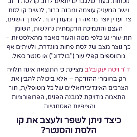
נוכחות. בעוד שלגברים יתאים לרוב קו לסת רחב
וישר המעניק עוצמה ומבנה ברור, לנשים קו לסת
צר ועדין יוצר מראה רך ומעודן יותר. לאורך השנים,
העצם והתמיכה הרקמתית נחלשות, השומן
תת-עורי נע כלפי מטה והעור מאבד מהאלסטיות –
כך נוצר מצב של לסת פחות מוגדרת, ולעיתים אף
מתווספים קפלי עור ("בולדוג") או סנטר כפול.
ד"ר ויטה יעקובלב
מציינת כי התוצאה אינה תלויה
רק בחומרי ההזרקה – אלא ביכולת להבין את
הצרכים האינדיבידואליים של כל מטופל/ת, תוך
התאמה מדויקת למבנה הפנים, הפרופורציות
והציפיות האסתטיות.
כיצד ניתן לשפר ולעצב את קו
הלסת והסנטר?