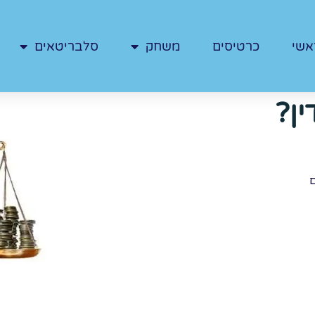
אשי
כרטיסים
משחק
סלבריטאים
ין?
ם