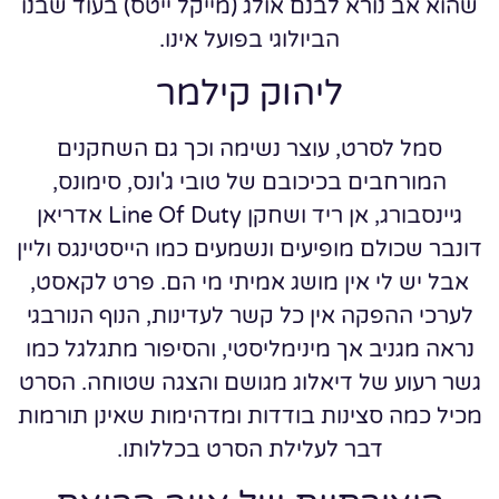
שהוא אב נורא לבנם אולג (מייקל ייטס) בעוד שבנו
הביולוגי בפועל אינו.
ליהוק קילמר
סמל לסרט, עוצר נשימה וכך גם השחקנים
המורחבים בכיכובם של טובי ג'ונס, סימונס,
גיינסבורג, אן ריד ושחקן Line Of Duty אדריאן
דונבר שכולם מופיעים ונשמעים כמו הייסטינגס וליין
אבל יש לי אין מושג אמיתי מי הם. פרט לקאסט,
לערכי ההפקה אין כל קשר לעדינות, הנוף הנורבגי
נראה מגניב אך מינימליסטי, והסיפור מתגלגל כמו
גשר רעוע של דיאלוג מגושם והצגה שטוחה. הסרט
מכיל כמה סצינות בודדות ומדהימות שאינן תורמות
דבר לעלילת הסרט בכללותו.