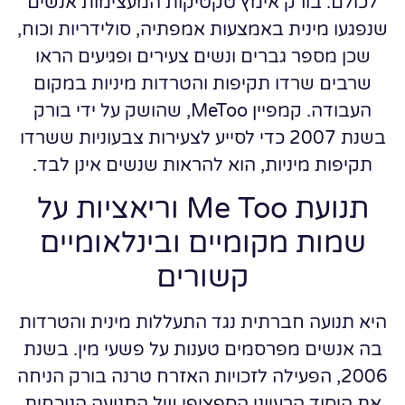
לכולם. בורק אימץ טקטיקות המעצימות אנשים
שנפגעו מינית באמצעות אמפתיה, סולידריות וכוח,
שכן מספר גברים ונשים צעירים ופגיעים הראו
שרבים שרדו תקיפות והטרדות מיניות במקום
העבודה. קמפיין MeToo, שהושק על ידי בורק
בשנת 2007 כדי לסייע לצעירות צבעוניות ששרדו
תקיפות מיניות, הוא להראות שנשים אינן לבד.
תנועת Me Too וריאציות על
שמות מקומיים ובינלאומיים
קשורים
היא תנועה חברתית נגד התעללות מינית והטרדות
בה אנשים מפרסמים טענות על פשעי מין. בשנת
2006, הפעילה לזכויות האזרח טרנה בורק הניחה
את היסוד הרעיוני הספציפי של התנועה הנוכחית